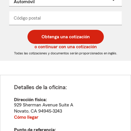
un
nombre
de
producto
del
Código postal
Ingresa
Ingresa
_____
menú
un
un
desplegable
código
código
postal
postal
Obtenga una cotización
de
de
5
5
o continuar con una cotización
dígitos
dígitos
Todas las cotizaciones y documentos serán proporcionados en inglés.
Detalles de la oficina:
Dirección física:
929 Sherman Avenue Suite A
Novato
,
CA
94945-3243
Cómo llegar
Punto de referencia: