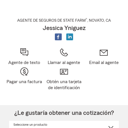
®
AGENTE DE SEGUROS DE STATE FARM
,
NOVATO
, CA
Jessica Yniguez
Agente de texto
Llamar al agente
Email al agente
Pagar una factura
Obtén una tarjeta
de identificación
¿Le gustaría obtener una cotización?
Seleccione un producto
Seleccione