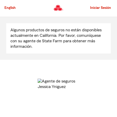
Pasar
al
English
Iniciar Sesión
contenido
principal
Comienzo
del
Algunos productos de seguros no están disponibles
contenido
actualmente en California. Por favor, comuníquese
principal
con su agente de State Farm para obtener más
información.