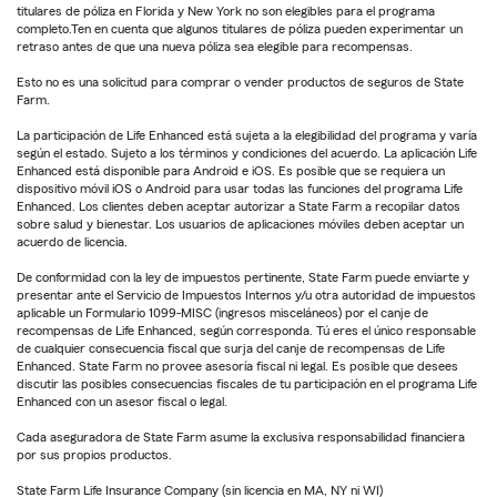
titulares de póliza en Florida y New York no son elegibles para el programa
completo.Ten en cuenta que algunos titulares de póliza pueden experimentar un
retraso antes de que una nueva póliza sea elegible para recompensas.
Esto no es una solicitud para comprar o vender productos de seguros de State
Farm.
La participación de Life Enhanced está sujeta a la elegibilidad del programa y varía
según el estado. Sujeto a los términos y condiciones del acuerdo. La aplicación Life
Enhanced está disponible para Android e iOS. Es posible que se requiera un
dispositivo móvil iOS o Android para usar todas las funciones del programa Life
Enhanced. Los clientes deben aceptar autorizar a State Farm a recopilar datos
sobre salud y bienestar. Los usuarios de aplicaciones móviles deben aceptar un
acuerdo de licencia.
De conformidad con la ley de impuestos pertinente, State Farm puede enviarte y
presentar ante el Servicio de Impuestos Internos y/u otra autoridad de impuestos
aplicable un Formulario 1099-MISC (ingresos misceláneos) por el canje de
recompensas de Life Enhanced, según corresponda. Tú eres el único responsable
de cualquier consecuencia fiscal que surja del canje de recompensas de Life
Enhanced. State Farm no provee asesoría fiscal ni legal. Es posible que desees
discutir las posibles consecuencias fiscales de tu participación en el programa Life
Enhanced con un asesor fiscal o legal.
Cada aseguradora de State Farm asume la exclusiva responsabilidad financiera
por sus propios productos.
State Farm Life Insurance Company (sin licencia en MA, NY ni WI)